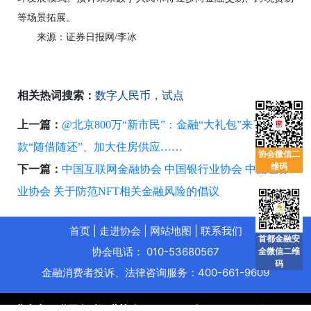
等场景拓展。
来源：证券日报网/李冰
相关热词搜索：
数字人民币，试点
上一篇：
@北京800万“新市民”：金融“大礼包”来了！贷
款“随借随还”、加大住房供应……
协会微信二
维码
下一篇：
中国互联网金融协会 中国银行业协会 中国证券
业协会 关于防范NFT相关金融风险的倡议
首页
|
走进协会
|
网站地图
|
联系我们
首都金融安
协会电话： 010-53680567
全微信二维
码
金融消费者投诉、法律咨询服务：400-661-9609
北京市互联网金融行业协会
© 2021
备案/许可证号：
京ICP备